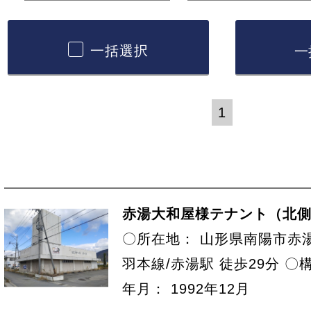
一括選択
1
赤湯大和屋様テナント（北
〇所在地： 山形県南陽市赤湯
羽本線/赤湯駅 徒歩29分 〇
年月： 1992年12月