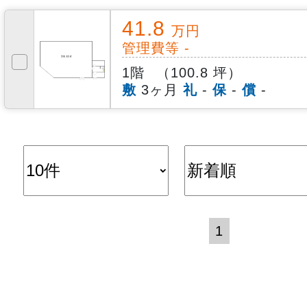
41.8
万円
管理費等 -
1階
（100.8 坪）
敷
3ヶ月
礼
-
保
-
償
-
1