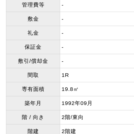
管理費等
-
敷金
-
礼金
-
保証金
-
敷引/償却金
-
間取
1R
専有面積
19.8㎡
築年月
1992年09月
階 / 向き
2階/東向
階建
2階建