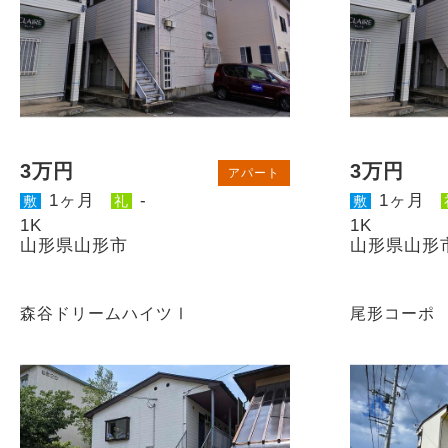
3万円
3万円
アパート
1ヶ月
-
1ヶ月
敷
礼
敷
1K
1K
山形県山形市
山形県山形
森谷ドリームハイツⅠ
尾形コーポ